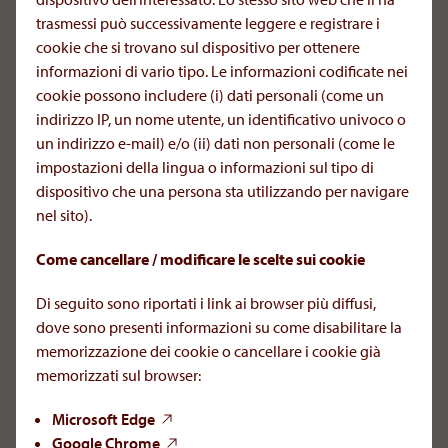
trasmessi può successivamente leggere e registrare i
AOP Orphan Pharmaceuticals Italy S.R.L.
cookie che si trovano sul dispositivo per ottenere
Via Umberto Forti 1
informazioni di vario tipo. Le informazioni codificate nei
56121 Pisa, Italy
cookie possono includere (i) dati personali (come un
indirizzo IP, un nome utente, un identificativo univoco o
un indirizzo e-mail) e/o (ii) dati non personali (come le
+39 050 8731644
impostazioni della lingua o informazioni sul tipo di
office.it[at]aoporphan
.
com
dispositivo che una persona sta utilizzando per navigare
nel sito).
Segnalazione delle reazioni avverse ai farmaci:
icsr[at]aop-health
.
com
Come cancellare / modificare le scelte sui cookie
Per richieste mediche:
Di seguito sono riportati i link ai browser più diffusi,
infomed[at]aop-health
.
com
dove sono presenti informazioni su come disabilitare la
Legal Information
memorizzazione dei cookie o cancellare i cookie già
Business Name: AOP Orphan Pharmaceuticals Italy
memorizzati sul browser:
S.r.l.
Tax code and VAT number: IT10564160967
Microsoft Edge
Address: Via Umberto Forti 1, 56121 Pisa
Google Chrome