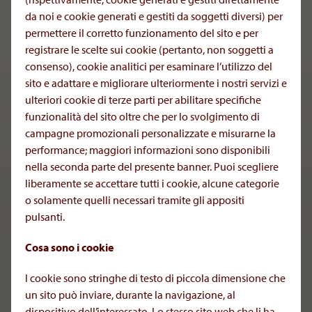
formazione e all’innovazione. Un appuntamento
da noi e cookie generati e gestiti da soggetti diversi) per
pensato per mettere in connessione
permettere il corretto funzionamento del sito e per
professionisti, clinici e collaboratori, con
registrare le scelte sui cookie (pertanto, non soggetti a
l’obiettivo di condividere risultati, esperienze e
consenso), cookie analitici per esaminare l’utilizzo del
prospettive di crescita. Attraverso sessioni
sito e adattare e migliorare ulteriormente i nostri servizi e
ulteriori cookie di terze parti per abilitare specifiche
interattive, momenti di confronto e workshop
funzionalità del sito oltre che per lo svolgimento di
tematici, il BEST DAY rappresenta un’occasione
campagne promozionali personalizzate e misurarne la
unica per valorizzare il contributo di ciascuno e
performance; maggiori informazioni sono disponibili
costruire insieme il futuro di AOP Health.
nella seconda parte del presente banner. Puoi scegliere
liberamente se accettare tutti i cookie, alcune categorie
o solamente quelli necessari tramite gli appositi
pulsanti.
Cosa sono i cookie
Alla navigazione principale
I cookie sono stringhe di testo di piccola dimensione che
un sito può inviare, durante la navigazione, al
dispositivo dell’interessato. Lo stesso sito web che li ha