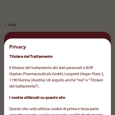
Al contenuto
Italia
24 - 25 Feb
Best Day
Privacy
Titolare del Trattamento
Bologna - Palazzo Varignana, Italia
Il titolare del trattamento dei dati personali è AOP
Orphan Pharmaceuticals GmbH, Leopold-Ungar-Platz 2,
1190 Vienna (Austria) (di seguito anche “noi” o “Titolare
del trattamento”).
I cookie utilizzati su questo sito
Partecipa al BEST DAY, l’evento organizzato da
Questo sito web utilizza cookie di prima e terza parte
AOP Health Italia dedicato alla condivisione, alla
(rispettivamente, cookie generati e gestiti direttamente