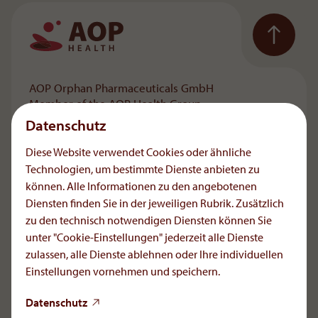
Zur Hauptnavigation
AOP Orphan Pharmaceuticals GmbH
Member of the AOP Health Group
Datenschutz
Leopold-Ungar-Platz 2
1190 Wien, Österreich
Diese Website verwendet Cookies oder ähnliche
Technologien, um bestimmte Dienste anbieten zu
+43 1 503 72 44-0
können. Alle Informationen zu den angebotenen
office.at[at]aoporphan
.
com
Diensten finden Sie in der jeweiligen Rubrik. Zusätzlich
Handelsgericht Wien: FN 237770m ATU 57344706
zu den technisch notwendigen Diensten können Sie
Meldung von unerwünschten
unter "Cookie-Einstellungen" jederzeit alle Dienste
Arzneimittelwirkungen:
zulassen, alle Dienste ablehnen oder Ihre individuellen
icsr[at]aop-health
.
com
Einstellungen vornehmen und speichern.
Datenschutz
LinkedIn
YouTube