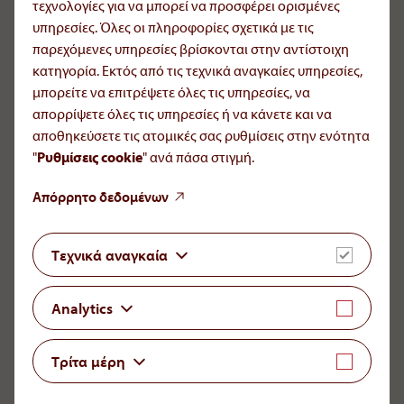
τεχνολογίες για να μπορεί να προσφέρει ορισμένες
Υπεύθυνος επικοινωνίας: Α: Μαρία Βλαχοπούλου
υπηρεσίες. Όλες οι πληροφορίες σχετικά με τις
παρεχόμενες υπηρεσίες βρίσκονται στην αντίστοιχη
Αναφορά ανεπιθύμητων ενεργειών φαρμάκων:
κατηγορία. Εκτός από τις τεχνικά αναγκαίες υπηρεσίες,
icsr[at]aop-health
.
com
μπορείτε να επιτρέψετε όλες τις υπηρεσίες, να
Για ιατρικά ερωτήματα
απορρίψετε όλες τις υπηρεσίες ή να κάνετε και να
infomed[at]aop-health
.
com
αποθηκεύσετε τις ατομικές σας ρυθμίσεις στην ενότητα
"
Ρυθμίσεις cookie
" ανά πάσα στιγμή.
LinkedIn
YouTube
Απόρρητο δεδομένων
Needs. Science. Trust.
Τεχνικά αναγκαία
Ως ιδιωτική εταιρεία, η AOP Health είναι αφοσιωμένη
στη μακροπρόθεσμη δέσμευση, την υψηλή ποιότητα
Analytics
και τη συνέχεια. Για ένα μικρό αριθμό πολύ ειδικών
ασθενειών η εταιρεία είναι ο μοναδικός προμηθευτής
ορισμένων βασικών θεραπευτικών παραγόντων σε
Τρίτα μέρη
όλο τον κόσμο.