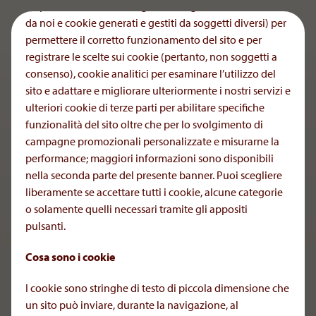
(rispettivamente, cookie generati e gestiti direttamente
da noi e cookie generati e gestiti da soggetti diversi) per
permettere il corretto funzionamento del sito e per
registrare le scelte sui cookie (pertanto, non soggetti a
Al contenuto
Italia
consenso), cookie analitici per esaminare l’utilizzo del
sito e adattare e migliorare ulteriormente i nostri servizi e
Trasparenza e Modello 231
ulteriori cookie di terze parti per abilitare specifiche
funzionalità del sito oltre che per lo svolgimento di
campagne promozionali personalizzate e misurarne la
Scarica il modello 231:
performance; maggiori informazioni sono disponibili
nella seconda parte del presente banner. Puoi scegliere
Modello_231
.pdf
Download
liberamente se accettare tutti i cookie, alcune categorie
Trasparenza_EFPIA
.pdf
o solamente quelli necessari tramite gli appositi
Download
pulsanti.
2025_AOPHealth_EFPIAReport
.pdf
Download
Cosa sono i cookie
Alla navigazione principale
I cookie sono stringhe di testo di piccola dimensione che
un sito può inviare, durante la navigazione, al