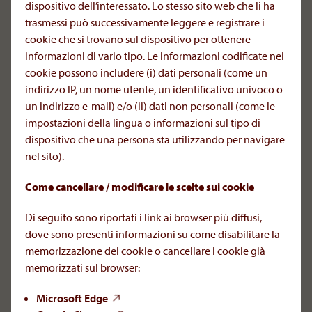
dispositivo dell’interessato. Lo stesso sito web che li ha
trasmessi può successivamente leggere e registrare i
AOP Orphan Pharmaceuticals Italy S.R.L.
cookie che si trovano sul dispositivo per ottenere
Via Umberto Forti 1
informazioni di vario tipo. Le informazioni codificate nei
56121 Pisa, Italy
cookie possono includere (i) dati personali (come un
indirizzo IP, un nome utente, un identificativo univoco o
un indirizzo e-mail) e/o (ii) dati non personali (come le
+39 050 8731644
impostazioni della lingua o informazioni sul tipo di
office.it[at]aoporphan
.
com
dispositivo che una persona sta utilizzando per navigare
nel sito).
Segnalazione delle reazioni avverse ai farmaci:
icsr[at]aop-health
.
com
Come cancellare / modificare le scelte sui cookie
Per richieste mediche:
Di seguito sono riportati i link ai browser più diffusi,
infomed[at]aop-health
.
com
dove sono presenti informazioni su come disabilitare la
Legal Information
memorizzazione dei cookie o cancellare i cookie già
Business Name: AOP Orphan Pharmaceuticals Italy
memorizzati sul browser:
S.r.l.
Tax code and VAT number: IT10564160967
Microsoft Edge
Address: Via Umberto Forti 1, 56121 Pisa