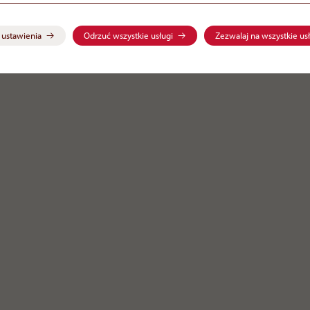
Obsz
 ustawienia
Odrzuć wszystkie usługi
Zezwalaj na wszystkie usł
tań
połowi