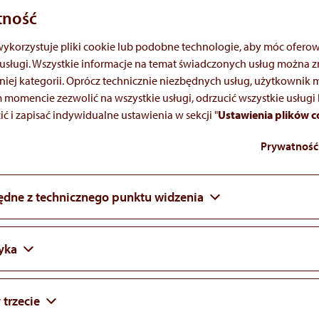
wspomaga własnymi kompetencjami cały 
tność
Jacek Kalinowski M.D., Ph.D.
wykorzystuje pliki cookie lub podobne technologie, aby móc ofero
COUNTRY MANAGER
usługi. Wszystkie informacje na temat świadczonych usług można z
iej kategorii. Oprócz technicznie niezbędnych usług, użytkownik
omencie zezwolić na wszystkie usługi, odrzucić wszystkie usługi 
 i zapisać indywidualne ustawienia w sekcji "
Ustawienia plików c
Prywatność
 choroba jest definiowana jako rzadka, zależy od 
ji. Jednak z globalnego punktu widzenia definicja
, które występują u mniej niż 5 na 10 000 miesz
ędne z technicznego punktu widzenia
.
yka
 trzecie