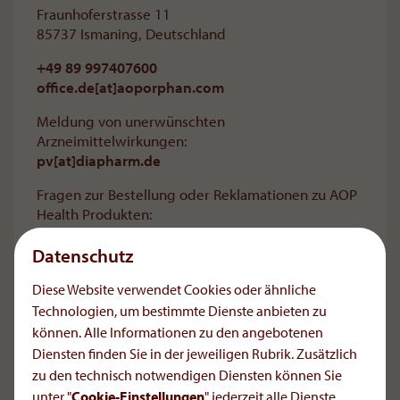
Fraunhoferstrasse 11
85737 Ismaning, Deutschland
+49 89 997407600
office.de[at]aoporphan
.
com
Meldung von unerwünschten
Arzneimittelwirkungen:
pv[at]diapharm
.
de
Fragen zur Bestellung oder Reklamationen zu AOP
Health Produkten:
Servantis Health Logistic GmbH
Kurt-Oldenburg-Straße 20
Datenschutz
22045 Hamburg, Germany
Diese Website verwendet Cookies oder ähnliche
Telefon: +49 40 416 22 69 - 0
Technologien, um bestimmte Dienste anbieten zu
Fax: +49 40 636 65 47 - 30
E-Mail:
service[at]servantis
.
de
können. Alle Informationen zu den angebotenen
Retourenanfragen:
retoure[at]servantis
.
de
Diensten finden Sie in der jeweiligen Rubrik. Zusätzlich
zu den technisch notwendigen Diensten können Sie
unter "
Cookie-Einstellungen
" jederzeit alle Dienste