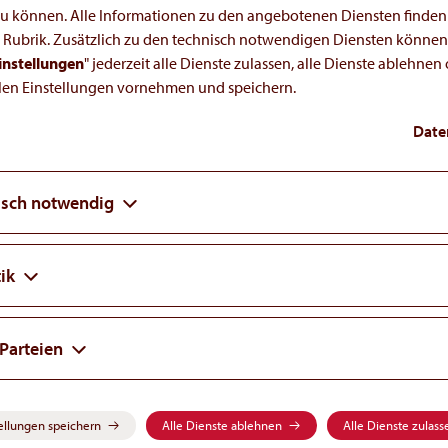
Mir wurde eine großartige Gelegenheit 
u können. Alle Informationen zu den angebotenen Diensten finden 
 Rubrik. Zusätzlich zu den technisch notwendigen Diensten können 
zukünftige weitere Entwicklung mitzugest
instellungen
" jederzeit alle Dienste zulassen, alle Dienste ablehnen 
llen Einstellungen vornehmen und speichern.
Dr. Michael Lange
AREA DIRECTOR, DE & AT
Date
isch notwendig
 Krankheit als seltene Erkrankung definiert wird,
ik
Bevölkerung ab. Aus globaler Sicht ist die Definiti
diejenigen Krankheiten, die bei weniger als 5 von
ungen definiert.
 Parteien
en Sie mehr über seltene Erkrankungen
ellungen speichern
Alle Dienste ablehnen
Alle Dienste zulass