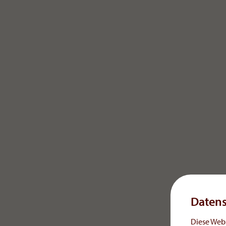
AOP Hea
da das 
begann 
Bei AOP
Standor
& Vertr
Manage
Daten
Diese Web