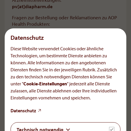
pv[at]diapharm
.
de
Fragen zur Bestellung oder Reklamationen zu AOP
Health Produkten:
Servantis Health Logistic GmbH
Kurt-Oldenburg-Straße 20
Datenschutz
22045 Hamburg, Germany
Diese Website verwendet Cookies oder ähnliche
Telefon: +49 40 416 22 69 - 0
Technologien, um bestimmte Dienste anbieten zu
Fax: +49 40 636 65 47 - 30
E-Mail:
service[at]servantis
.
de
können. Alle Informationen zu den angebotenen
Retourenanfragen:
retoure[at]servantis
.
de
Diensten finden Sie in der jeweiligen Rubrik. Zusätzlich
zu den technisch notwendigen Diensten können Sie
unter "
Cookie-Einstellungen
" jederzeit alle Dienste
LinkedIn
YouTube
zulassen, alle Dienste ablehnen oder Ihre individuellen
Einstellungen vornehmen und speichern.
Needs. Science. Trust.
Datenschutz
Als Privat Unternehmen setzt AOP Health auf
langfristiges Engagement, hohe Qualität und
Kontinuität. Für eine kleine Anzahl sehr spezieller
Technisch notwendig