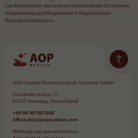
von Blutplättchen, die zu einem erhöhten Risiko für abnorme
Blutgerinnung und Blutgerinnsel, Schlaganfall oder
Blutungen führen kann.
Zur Hauptnavigation
AOP Orphan Pharmaceuticals Germany GmbH
Fraunhoferstrasse 11
85737 Ismaning, Deutschland
+49 89 997407600
office.de[at]aoporphan
.
com
Meldung von unerwünschten
Arzneimittelwirkungen: